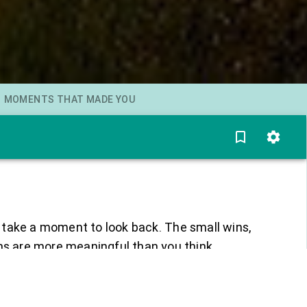
MOMENTS THAT MADE YOU
,
take
a
moment
to
look
back
.
The
small
wins
,
hs
are
more
meaningful
than
you
think
.
ea
of
setting
goals
for
the
year
ahead
.
But
have
ear
that’s
just
passed
?