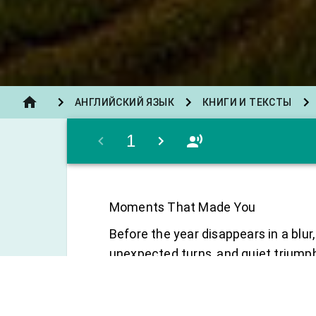
АНГЛИЙСКИЙ ЯЗЫК
КНИГИ И ТЕКСТЫ
1
Moments
That
Made
You
Before
the
year
disappears
in
a
blur
unexpected
turns
,
and
quiet
triump
You’re
probably
familiar
with
the
id
you
ever
paused
to
reflect
on
the
y