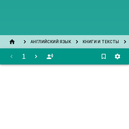
АНГЛИЙСКИЙ ЯЗЫК
КНИГИ И ТЕКСТЫ
1
OceanofPDF
.
com